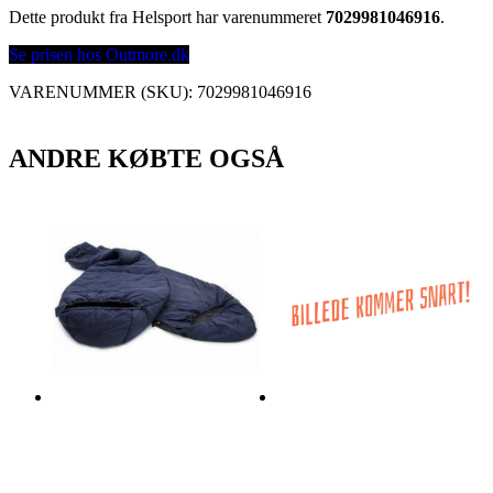
Dette produkt fra Helsport har varenummeret
7029981046916
.
Se prisen hos Outmore.dk
VARENUMMER (SKU):
7029981046916
ANDRE KØBTE OGSÅ