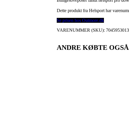
Billigesoveposer fandt helsport pro d
Dette produkt fra Helsport har varenu
Se prisen hos Outmore.dk
VARENUMMER (SKU):
704595301
ANDRE KØBTE OGSÅ