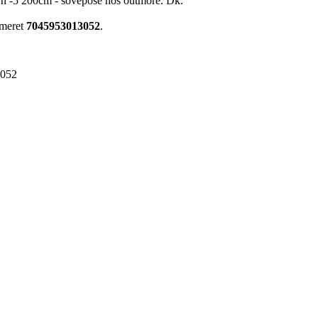
own -5 200cm - sovepose hos outmore. Dk.
mmeret
7045953013052
.
3052