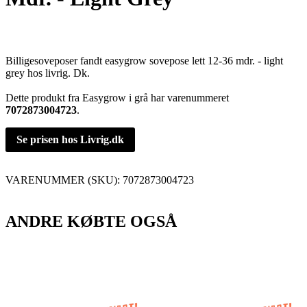
Billigesoveposer fandt easygrow sovepose lett 12-36 mdr. - light
grey hos livrig. Dk.
Dette produkt fra Easygrow i grå har varenummeret
7072873004723
.
Se prisen hos Livrig.dk
VARENUMMER (SKU):
7072873004723
ANDRE KØBTE OGSÅ