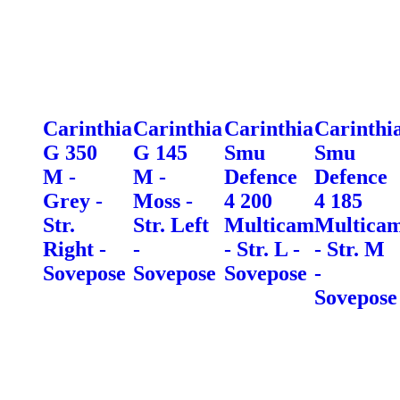
Carinthia
Carinthia
Carinthia
Carinthi
G 350
G 145
Smu
Smu
M -
M -
Defence
Defence
Grey -
Moss -
4 200
4 185
Str.
Str. Left
Multicam
Multica
Right -
-
- Str. L -
- Str. M
Sovepose
Sovepose
Sovepose
-
Sovepose