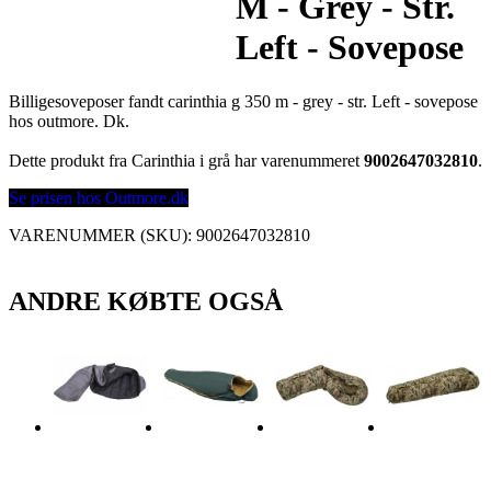
M - Grey - Str.
Left - Sovepose
Billigesoveposer fandt carinthia g 350 m - grey - str. Left - sovepose
hos outmore. Dk.
Dette produkt fra Carinthia i grå har varenummeret
9002647032810
.
Se prisen hos Outmore.dk
VARENUMMER (SKU):
9002647032810
ANDRE KØBTE OGSÅ