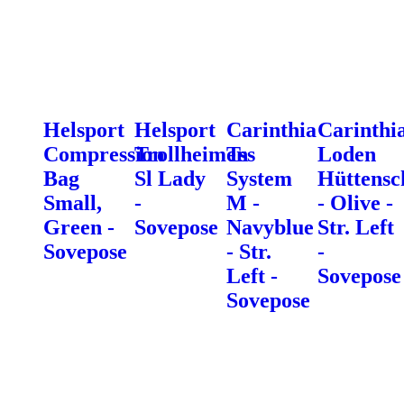
Helsport
Helsport
Carinthia
Carinthi
Compression
Trollheimen
Tss
Loden
Bag
Sl Lady
System
Hüttensc
Small,
-
M -
- Olive -
Green -
Sovepose
Navyblue
Str. Left
Sovepose
- Str.
-
Left -
Sovepose
Sovepose