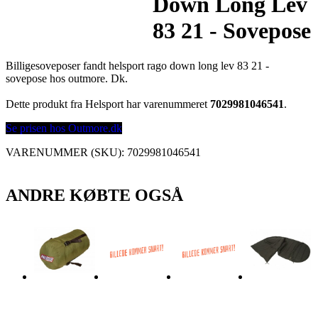
Down Long Lev
83 21 - Sovepose
Billigesoveposer fandt helsport rago down long lev 83 21 -
sovepose hos outmore. Dk.
Dette produkt fra Helsport har varenummeret
7029981046541
.
Se prisen hos Outmore.dk
VARENUMMER (SKU):
7029981046541
ANDRE KØBTE OGSÅ