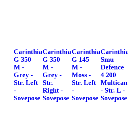
Carinthia
Carinthia
Carinthia
Carinthi
G 350
G 350
G 145
Smu
M -
M -
M -
Defence
Grey -
Grey -
Moss -
4 200
Str. Left
Str.
Str. Left
Multica
-
Right -
-
- Str. L -
Sovepose
Sovepose
Sovepose
Sovepose