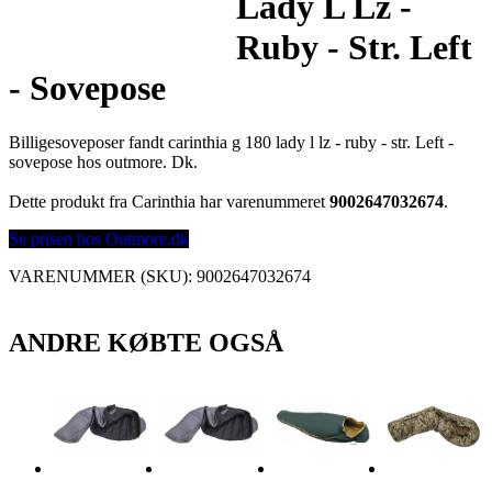
Lady L Lz -
Ruby - Str. Left
- Sovepose
Billigesoveposer fandt carinthia g 180 lady l lz - ruby - str. Left -
sovepose hos outmore. Dk.
Dette produkt fra Carinthia har varenummeret
9002647032674
.
Se prisen hos Outmore.dk
VARENUMMER (SKU):
9002647032674
ANDRE KØBTE OGSÅ