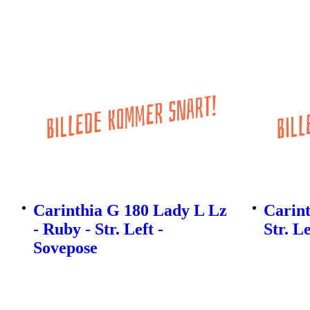
Carinthia G 180 Lady L Lz
Carint
- Ruby - Str. Left -
Str. L
Sovepose