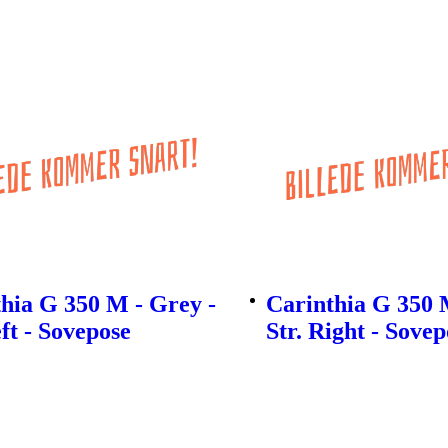
hia G 350 M - Grey -
Carinthia G 350 
eft - Sovepose
Str. Right - Sovep