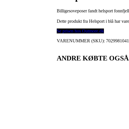
Billigesoveposer fandt helsport fonnfje
Dette produkt fra Helsport i blå har v
Se prisen hos Outmore.dk
VARENUMMER (SKU):
702998104
ANDRE KØBTE OGSÅ