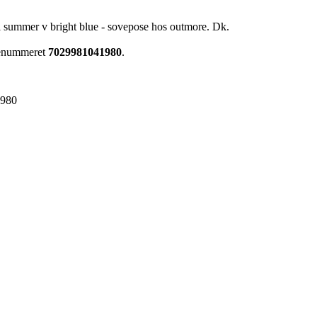
ll summer v bright blue - sovepose hos outmore. Dk.
arenummeret
7029981041980
.
1980